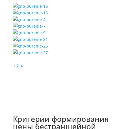
1
2
►
Критерии формирования
цены бестраншейной